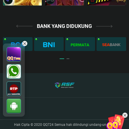
BANK YANG DIDUKUNG
Hak Cipta © 2020 QQ724 Semua hak dilindungi undang-undang.