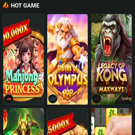
HOT GAME